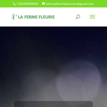
+320495608400
lafermefleuriebasecles@gmail.com